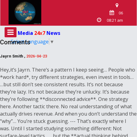
06
08:21 am
Media
24
7
News
X
Select Language
▼
Comments
Jayrn Smith ,
2026-04-23
Hey,it’s Jayrn. There’s a pattern I keep seeing… People who
*work hard*, try different strategies, even invest in tools…
…but still don’t see consistent results. It’s not because
they’re lazy. It’s not because they’re unlucky. It’s because
they’re following **disconnected advice**. One strategy
here. Another tactic there. No real understanding of what
actually drives revenue. And when you don’t understand the
“why”… You’re stuck guessing. --- That’s exactly where I
was. Until I started studying something different: Not
surface-level tactics… …but the **actual thinking behind